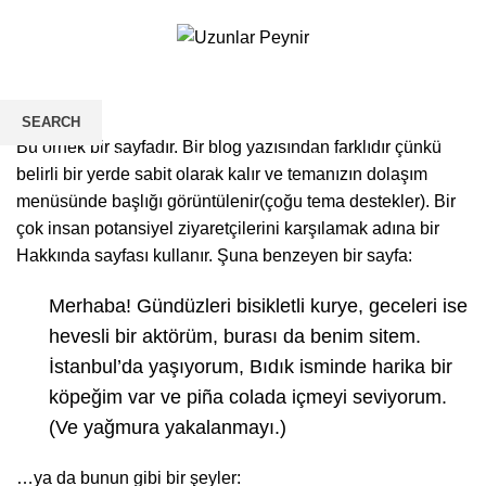
Müşteri Hizmetleri:
02123440555
Örnek sayfa
SEARCH
Bu örnek bir sayfadır. Bir blog yazısından farklıdır çünkü
Aradığınız ürünleri görmek için yazmaya başlayın.
belirli bir yerde sabit olarak kalır ve temanızın dolaşım
menüsünde başlığı görüntülenir(çoğu tema destekler). Bir
çok insan potansiyel ziyaretçilerini karşılamak adına bir
Hakkında sayfası kullanır. Şuna benzeyen bir sayfa:
Merhaba! Gündüzleri bisikletli kurye, geceleri ise
hevesli bir aktörüm, burası da benim sitem.
İstanbul’da yaşıyorum, Bıdık isminde harika bir
köpeğim var ve piña colada içmeyi seviyorum.
(Ve yağmura yakalanmayı.)
…ya da bunun gibi bir şeyler: