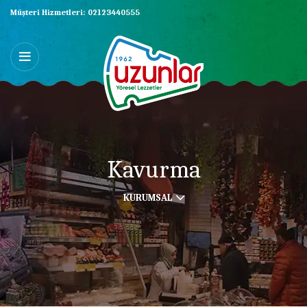
Müşteri Hizmetleri:
02123440555
Kavurma
KURUMSAL