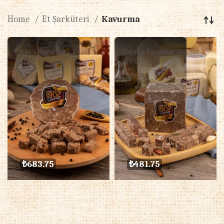
Home
Et Şarküteri
Kavurma
Çatalca Kavurma
Kayseri Kavurma
150 Gr
150 Gr
,
,
,
,
,
₺
683.75
₺
481.75