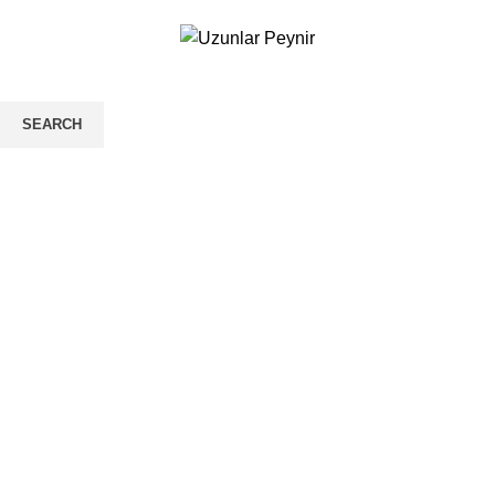
Müşteri Hizmetleri:
02123440555
Tükendi
SEARCH
Aradığınız ürünleri görmek için yazmaya başlayın.